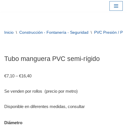
Saltar
al
contenido
Inicio
\
Construcción - Fontanería - Seguridad
\
PVC Presión / PB
Tubo manguera PVC semi-rígido
€
7,10
–
€
16,40
Se venden por rollos (precio por metro)
Disponible en diferentes medidas, consultar
Diámetro