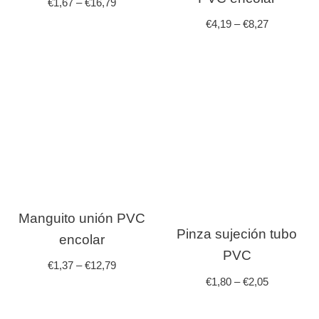
€
1,67
–
€
16,79
€
4,19
–
€
8,27
Manguito unión PVC
Pinza sujeción tubo
encolar
PVC
€
1,37
–
€
12,79
€
1,80
–
€
2,05