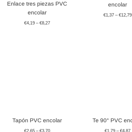
Enlace tres piezas PVC
encolar
encolar
€
1,37
–
€
12,79
€
4,19
–
€
8,27
Tapón PVC encolar
Te 90° PVC enc
€
2,65
–
€
3,70
€
1,79
–
€
4,87