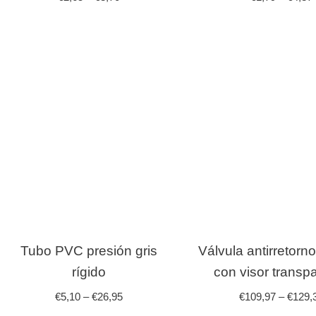
Tubo PVC presión gris
Válvula antirretorn
rígido
con visor transp
€
5,10
–
€
26,95
€
109,97
–
€
129,