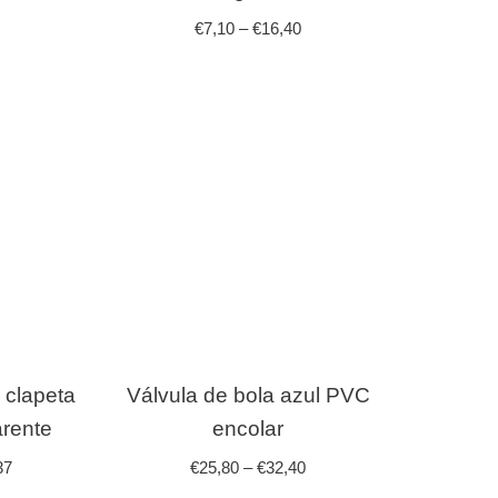
€
7,10
–
€
16,40
o clapeta
Válvula de bola azul PVC
arente
encolar
37
€
25,80
–
€
32,40