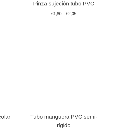
Pinza sujeción tubo PVC
€
1,80
–
€
2,05
olar
Tubo manguera PVC semi-
rígido