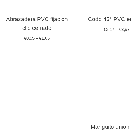
Abrazadera PVC fijación
Codo 45° PVC en
clip cerrado
€
2,17
–
€
3,97
€
0,95
–
€
1,05
Manguito unió