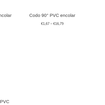
colar
Codo 90° PVC encolar
€
1,67
–
€
16,79
n PVC