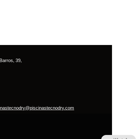
arros, 39,
inastecnodry@piscinastecnodry.com