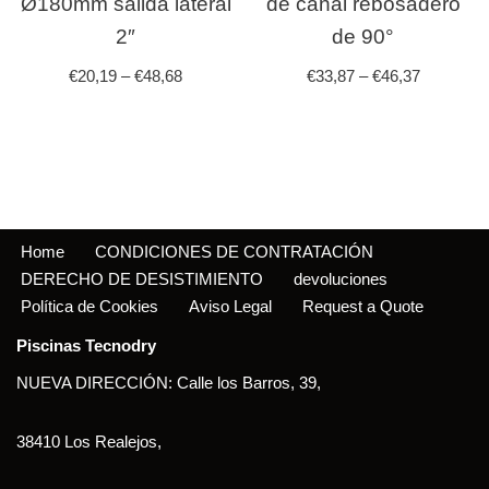
Ø180mm salida lateral
de canal rebosadero
2″
de 90°
€
20,19
–
€
48,68
€
33,87
–
€
46,37
Home
CONDICIONES DE CONTRATACIÓN
DERECHO DE DESISTIMIENTO
devoluciones
Política de Cookies
Aviso Legal
Request a Quote
Piscinas Tecnodry
NUEVA DIRECCIÓN: Calle los Barros, 39,
38410 Los Realejos,