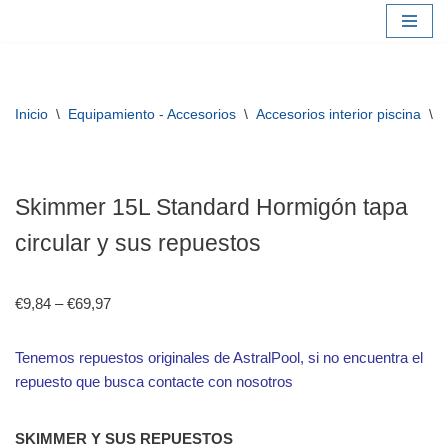
Saltar
al
contenido
Inicio
\
Equipamiento - Accesorios
\
Accesorios interior piscina
\
S
Skimmer 15L Standard Hormigón tapa
circular y sus repuestos
€
9,84
–
€
69,97
Tenemos repuestos originales de AstralPool, si no encuentra el
repuesto que busca contacte con nosotros
SKIMMER Y SUS REPUESTOS