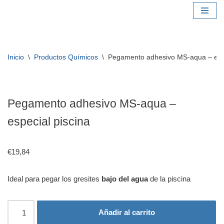
Saltar
al
contenido
Inicio
\
Productos Químicos
\
Pegamento adhesivo MS-aqua – espe
Pegamento adhesivo MS-aqua –
especial piscina
€
19,84
Ideal para pegar los gresites
bajo del agua
de la piscina
Añadir al carrito