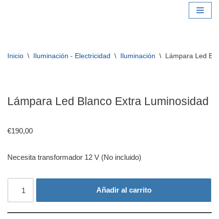
Saltar
al
contenido
Inicio
\
Iluminación - Electricidad
\
Iluminación
\
Lámpara Led Bla
Lámpara Led Blanco Extra Luminosidad
€
190,00
Necesita transformador 12 V (No incluido)
Añadir al carrito