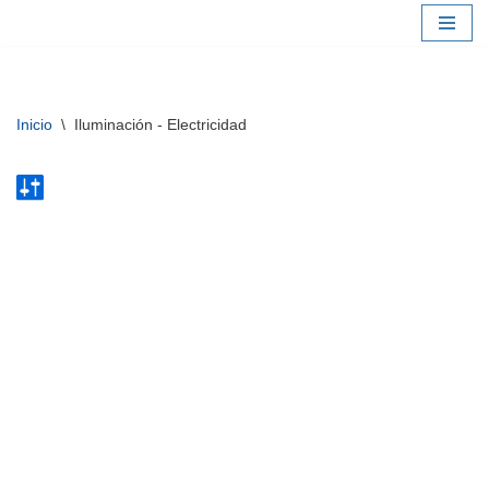
Saltar
al
contenido
Inicio
\
Iluminación - Electricidad