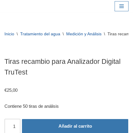
Saltar
al
contenido
Inicio
\
Tratamiento del agua
\
Medición y Análisis
\
Tiras recambi
Tiras recambio para Analizador Digital
TruTest
€
25,00
Contiene 50 tiras de análisis
Añadir al carrito