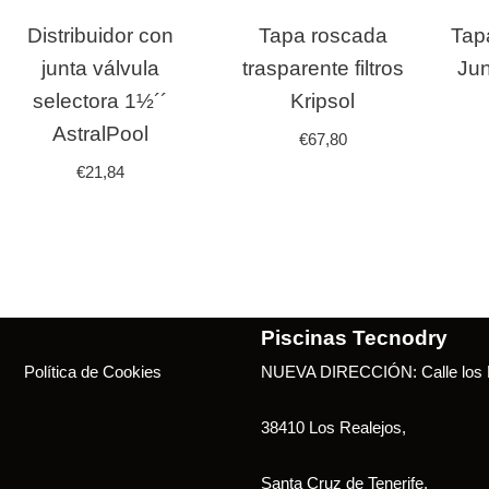
Distribuidor con
Tapa roscada
Tap
junta válvula
trasparente filtros
Jun
selectora 1½´´
Kripsol
AstralPool
€
67,80
€
21,84
Piscinas Tecnodry
Política de Cookies
NUEVA DIRECCIÓN: Calle los B
38410 Los Realejos,
Santa Cruz de Tenerife.