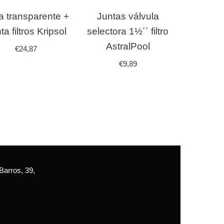
a transparente +
Juntas válvula
ta filtros Kripsol
selectora 1½´´ filtro
AstralPool
€
24,87
€
9,89
arros, 39,