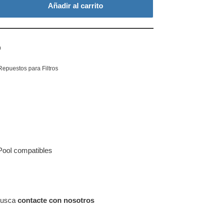
Añadir al carrito
9
Repuestos para Filtros
Pool compatibles
 busca
contacte con nosotros