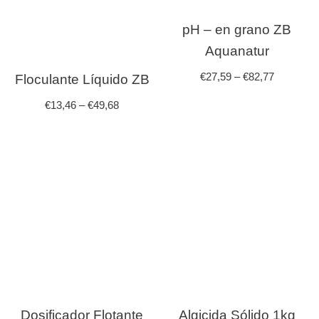
pH – en grano ZB
Aquanatur
€
27,59
–
€
82,77
Floculante Líquido ZB
€
13,46
–
€
49,68
Dosificador Flotante
Algicida Sólido 1kg