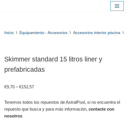
Saltar
al
contenido
Inicio
\
Equipamiento - Accesorios
\
Accesorios interior piscina
\
S
Skimmer standard 15 litros liner y
prefabricadas
€
9,70
–
€
152,57
Tenemos todos los repuestos de AstralPool, si no encuentra el
repuesto que busca y para más información,
contacte con
nosotros