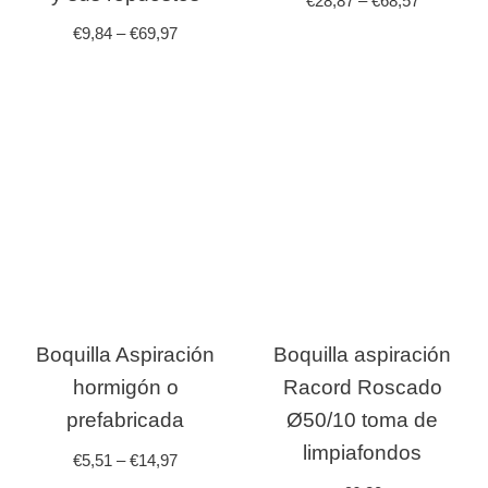
€
28,87
–
€
68,57
€
9,84
–
€
69,97
Boquilla Aspiración
Boquilla aspiración
hormigón o
Racord Roscado
prefabricada
Ø50/10 toma de
limpiafondos
€
5,51
–
€
14,97