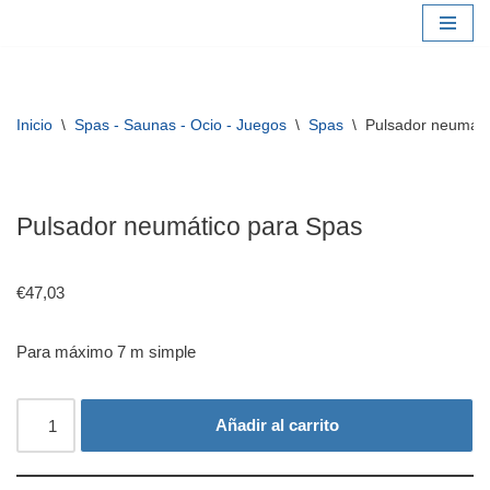
Saltar
al
contenido
Inicio
\
Spas - Saunas - Ocio - Juegos
\
Spas
\
Pulsador neumáti
Pulsador neumático para Spas
€
47,03
Para máximo 7 m simple
Añadir al carrito