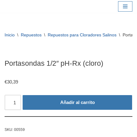
Saltar
al
contenido
Inicio
\
Repuestos
\
Repuestos para Cloradores Salinos
\
Portaso
Portasondas 1/2″ pH-Rx (cloro)
€
30,39
Añadir al carrito
SKU:
00559