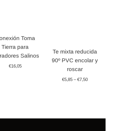
onexión Toma
Tierra para
Te mixta reducida
radores Salinos
90º PVC encolar y
€
16,05
roscar
€
5,85
–
€
7,50