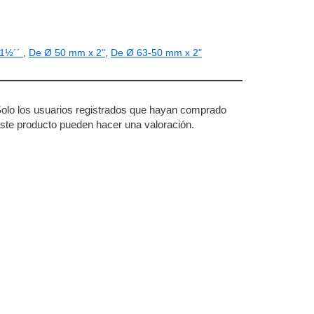
 1½´´
,
De Ø 50 mm x 2"
,
De Ø 63-50 mm x 2"
olo los usuarios registrados que hayan comprado
ste producto pueden hacer una valoración.