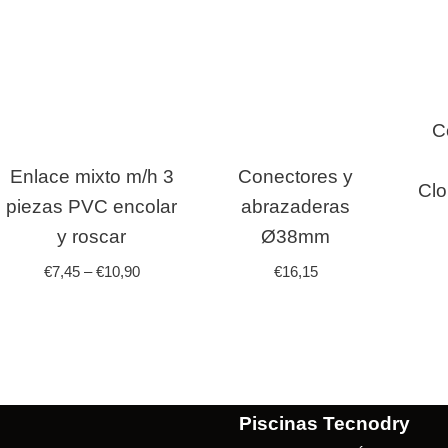
C
Enlace mixto m/h 3
Conectores y
Clo
piezas PVC encolar
abrazaderas
y roscar
Ø38mm
€
7,45
–
€
10,90
€
16,15
Piscinas Tecnodry