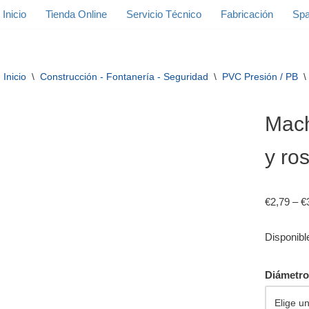
Inicio
Tienda Online
Servicio Técnico
Fabricación
Spa
Inicio
\
Construcción - Fontanería - Seguridad
\
PVC Presión / PB
\
Mach
y ro
€
2,79
–
€
Disponibl
Diámetro