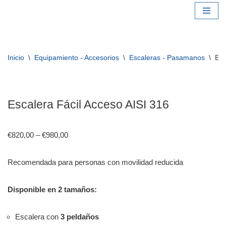
Saltar
al
contenido
Inicio
\
Equipamiento - Accesorios
\
Escaleras - Pasamanos
\
Esc
Escalera Fácil Acceso AISI 316
€
820,00
–
€
980,00
Recomendada para personas con movilidad reducida
Disponible en 2 tamaños:
Escalera con
3 peldaños