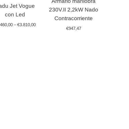
Armario maniobra
adu Jet Vogue
230V.II 2,2kW Nado
con Led
Contracorriente
.460,00
–
€
3.810,00
€
947,47