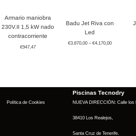
Armario maniobra
Badu Jet Riva con
J
230V.II 1,5 kW nado
Led
contracorriente
€
3.870,00
–
€
4.170,00
€
947,47
Piscinas Tecnodry
Política de Cookies
NUEVA DIRECCIÓN: Calle los B
38410 Los Realejos,
Santa Cruz de Tenerife.