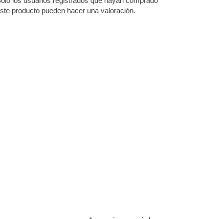
olo los usuarios registrados que hayan comprado
ste producto pueden hacer una valoración.