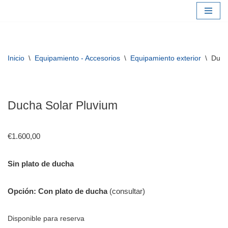
Saltar
al
contenido
Inicio
\
Equipamiento - Accesorios
\
Equipamiento exterior
\
Duch
Ducha Solar Pluvium
€
1.600,00
Sin plato de ducha
Opción: Con plato de ducha
(consultar)
Disponible para reserva