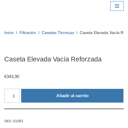
Saltar
al
contenido
Inicio
\
Filtración
\
Casetas Técnicas
\
Caseta Elevada Vacía Ref
Caseta Elevada Vacía Reforzada
€
343,90
Añadir al carrito
SKU:
01083