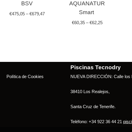
BSV
AQUANATUR
Smart
€
475,05
–
€
679,47
€
60,35
–
€
62,25
Piscinas Tecnodry
Política de Cookies
NUEVA DIRECCIÓN: Calle los B
38410 Los Realejos,
Santa Cruz de Tenerife.
Teléfono: +34 922 36 44 21
pisc