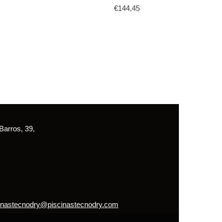
€
144,45
arros, 39,
inastecnodry@piscinastecnodry.com