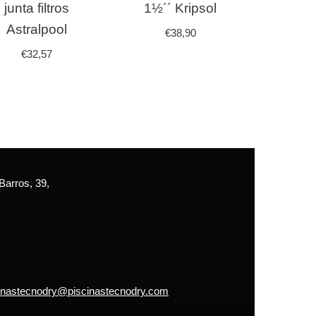
junta filtros
1½´´ Kripsol
Astralpool
€
38,90
€
32,57
arros, 39,
inastecnodry@piscinastecnodry.com