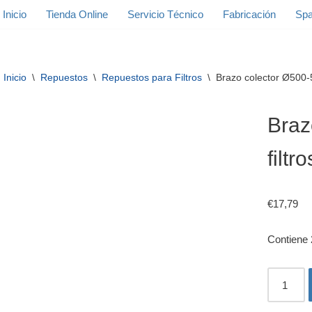
Inicio
Tienda Online
Servicio Técnico
Fabricación
Spa
Inicio
\
Repuestos
\
Repuestos para Filtros
\
Brazo colector Ø500-5
Braz
filtr
€
17,79
Contiene 