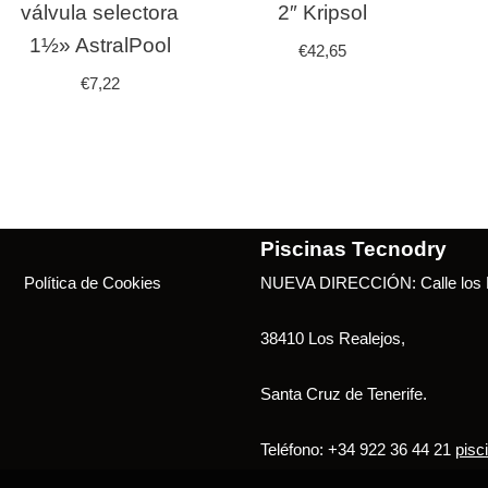
válvula selectora
2″ Kripsol
1½» AstralPool
€
42,65
€
7,22
Piscinas Tecnodry
Política de Cookies
NUEVA DIRECCIÓN: Calle los B
38410 Los Realejos,
Santa Cruz de Tenerife.
Teléfono: +34 922 36 44 21
pisc