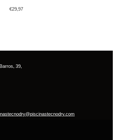
€
29,97
arros, 39,
inastecnodry@piscinastecnodry.com