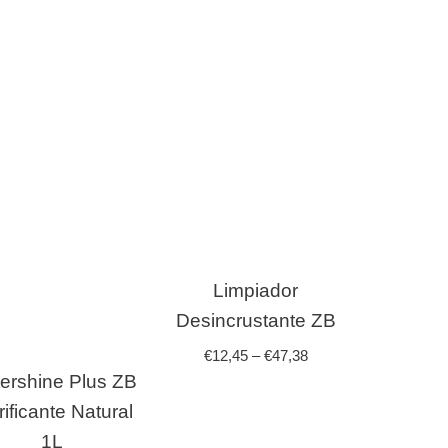
Limpiador
Desincrustante ZB
€
12,45
–
€
47,38
ershine Plus ZB
rificante Natural
1L