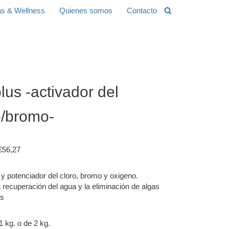
s & Wellness
Quienes somos
Contacto
plus -activador del
o/bromo-
€
56,27
 y potenciador del cloro, bromo y oxigeno.
a recuperación del agua y la eliminación de algas
as
1 kg. o de 2 kg.