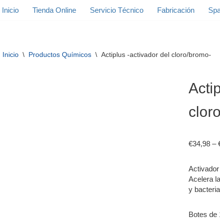
Inicio
Tienda Online
Servicio Técnico
Fabricación
Spa
Inicio
\
Productos Químicos
\
Actiplus -activador del cloro/bromo-
Acti
clor
€
34,98
–
Activador
Acelera l
y bacteri
Botes de 