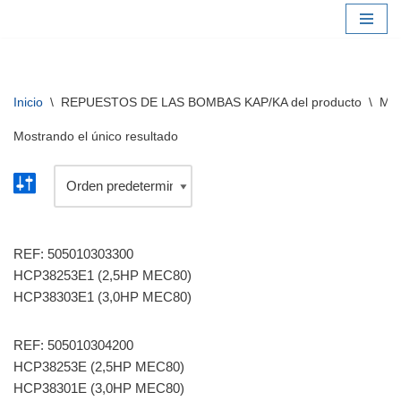
Saltar
al
contenido
Inicio
\
REPUESTOS DE LAS BOMBAS KAP/KA del producto
\
M3 
Mostrando el único resultado
REF: 505010303300
HCP38253E1 (2,5HP MEC80)
HCP38303E1 (3,0HP MEC80)
REF: 505010304200
HCP38253E (2,5HP MEC80)
HCP38301E (3,0HP MEC80)