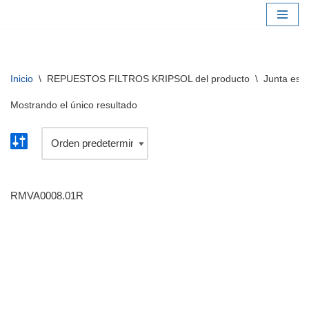
Saltar
al
contenido
Inicio
\
REPUESTOS FILTROS KRIPSOL del producto
\
Junta estre
Mostrando el único resultado
RMVA0008.01R