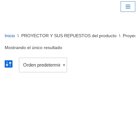
Saltar
al
contenido
Inicio
\
PROYECTOR Y SUS REPUESTOS del producto
\
Proyecto
Mostrando el único resultado