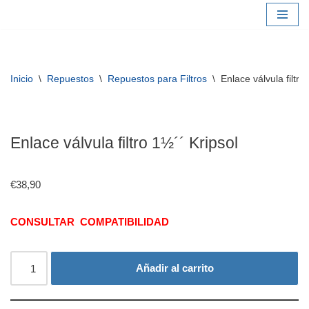
Saltar
al
contenido
Inicio
\
Repuestos
\
Repuestos para Filtros
\
Enlace válvula filtro
Enlace válvula filtro 1½´´ Kripsol
€
38,90
CONSULTAR COMPATIBILIDAD
Añadir al carrito