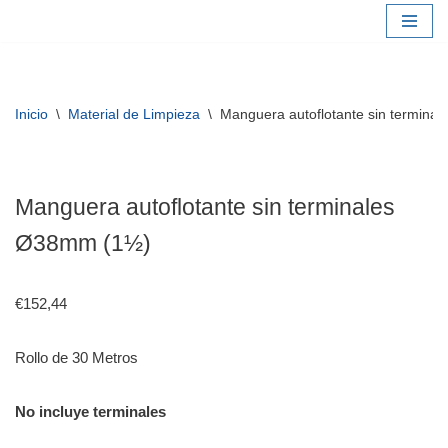
Saltar
al
contenido
Inicio
\
Material de Limpieza
\
Manguera autoflotante sin termin
Manguera autoflotante sin terminales
Ø38mm (1½)
€
152,44
Rollo de 30 Metros
No incluye terminales