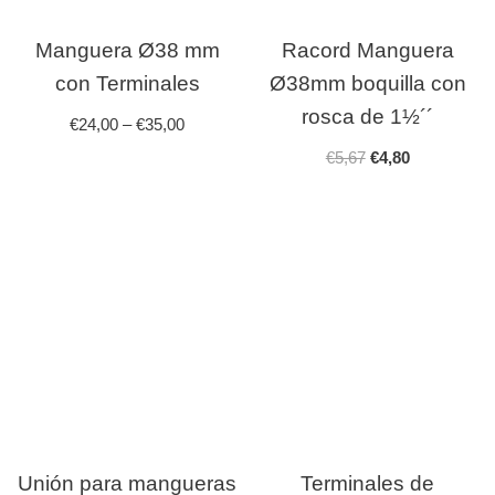
Manguera Ø38 mm
Racord Manguera
con Terminales
Ø38mm boquilla con
rosca de 1½´´
€
24,00
–
€
35,00
€
5,67
€
4,80
Unión para mangueras
Terminales de