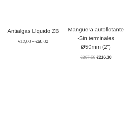
Manguera autoflotante
Antialgas Líquido ZB
-Sin terminales
€
12,00
–
€
60,00
Ø50mm (2“)
€
267,50
€
216,30