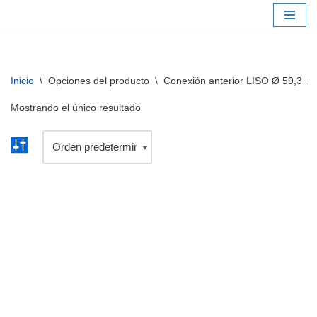
Saltar
al
contenido
Inicio
\
Opciones del producto
\
Conexión anterior LISO Ø 59,3 m
Mostrando el único resultado