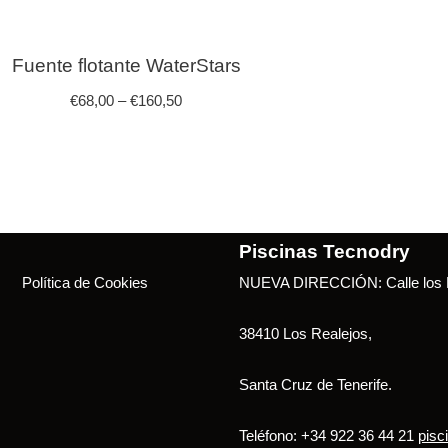
Fuente flotante WaterStars
€
68,00
–
€
160,50
Piscinas Tecnodry
Política de Cookies
NUEVA DIRECCIÓN: Calle los B
38410 Los Realejos,
Santa Cruz de Tenerife.
Teléfono: +34 922 36 44 21
pisc