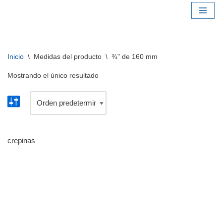
Saltar
al
contenido
Inicio
\
Medidas del producto
\
¾" de 160 mm
Mostrando el único resultado
crepinas