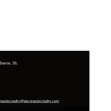
arros, 39,
inastecnodry@piscinastecnodry.com