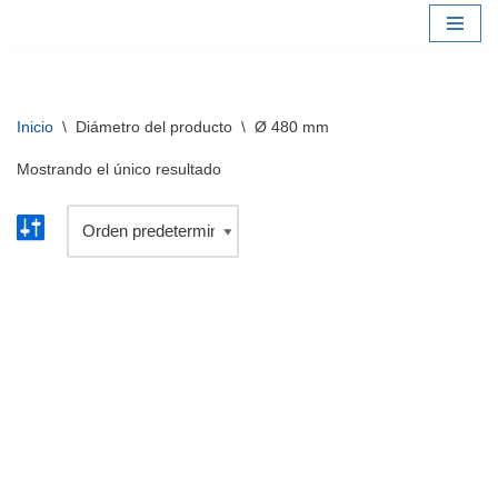
Saltar
al
contenido
Inicio
\
Diámetro del producto
\
Ø 480 mm
Mostrando el único resultado