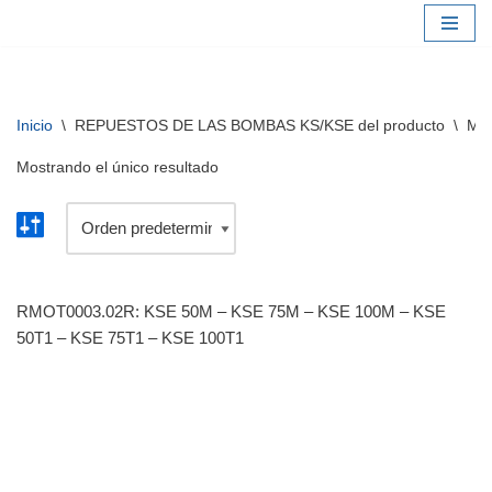
Saltar
al
contenido
Inicio
\
REPUESTOS DE LAS BOMBAS KS/KSE del producto
\
M3 
Mostrando el único resultado
RMOT0003.02R: KSE 50M – KSE 75M – KSE 100M – KSE
50T1 – KSE 75T1 – KSE 100T1