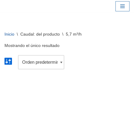
Saltar
al
contenido
Inicio
\
Caudal: del producto
\
5,7 m³/h
Mostrando el único resultado