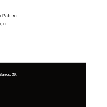
o Pahlen
0,00
arros, 39,