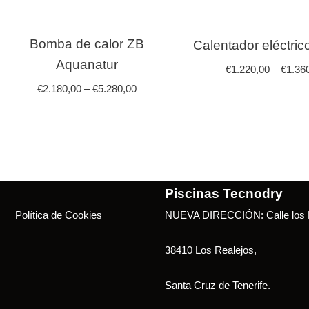
Bomba de calor ZB
Calentador eléctric
Aquanatur
€
1.220,00
–
€
1.36
€
2.180,00
–
€
5.280,00
Piscinas Tecnodry
Política de Cookies
NUEVA DIRECCIÓN: Calle los B
38410 Los Realejos,
Santa Cruz de Tenerife.